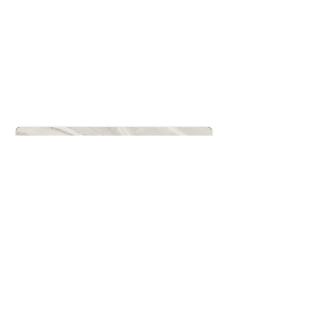
Questa è la descrizione del tuo progetto.
Fornisci un breve riepilogo per aiutare i
visitatori a comprendere il contesto e il
background del tuo lavoro. Fare clic su
"Modifica testo" o fare doppio clic sulla
casella di testo per iniziare.
Nome del progetto
Questa è la descrizione del tuo progetto.