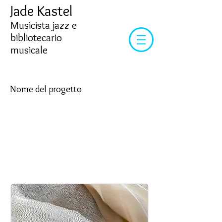
Jade Kastel
Musicista jazz e
bibliotecario
musicale
Nome del progetto
Questa è la descrizione del tuo progetto.
Fornisci un breve riepilogo per aiutare i
visitatori a comprendere il contesto e il
background del tuo lavoro. Fare clic su
"Modifica testo" o fare doppio clic sulla
casella di testo per iniziare.